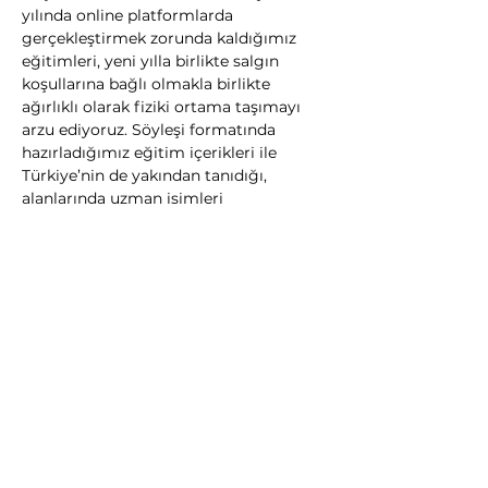
yılında online platformlarda 
gerçekleştirmek zorunda kaldığımız 
eğitimleri, yeni yılla birlikte salgın 
koşullarına bağlı olmakla birlikte 
ağırlıklı olarak fiziki ortama taşımayı 
arzu ediyoruz. Söyleşi formatında 
hazırladığımız eğitim içerikleri ile 
Türkiye’nin de yakından tanıdığı, 
alanlarında uzman isimleri 
katılımcılarımızla buluşturmayı 
hedefliyoruz. Bunun yanı sıra hayata 
geçirmeyi planladığımız ‘Online MBA’ 
programı ile de üyelerimizin ticari 
faaliyetlerine katkı sağlamayı 
amaçlıyoruz” diye konuştu.
Zengin Eğitim İçerikleri
Şubat ayı içerisinde başlaması 
planlanan eğitimler bu yıl da borsa 
üyelerinin yanı sıra, KOBİ’lerin, 