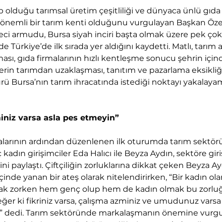
p olduğu tarımsal üretim çeşitliliği ve dünyaca ünlü gıda 
önemli bir tarım kenti olduğunu vurgulayan Başkan Özer
ci armudu, Bursa siyah inciri başta olmak üzere pek ço
Türkiye’de ilk sırada yer aldığını kaydetti. Matlı, tarım a
ası, gıda firmalarının hızlı kentleşme sonucu şehrin içind
erin tarımdan uzaklaşması, tanıtım ve pazarlama eksikliği
 Bursa’nın tarım ihracatında istediği noktayı yakalayam
iniz varsa asla pes etmeyin”
larının ardından düzenlenen ilk oturumda tarım sektörü
adın girişimciler Eda Halıcı ile Beyza Aydın, sektöre giriş
i paylaştı. Çiftçiliğin zorluklarına dikkat çeken Beyza Ay
 içinde yanan bir ateş olarak nitelendirirken, “Bir kadın ol
mak zorken hem genç olup hem de kadın olmak bu zorluğ
 eğer ki fikriniz varsa, çalışma azminiz ve umudunuz varsa 
” dedi. Tarım sektöründe markalaşmanın önemine vurgu