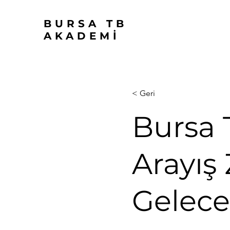
BURSA TB
AKADEMİ
< Geri
Bursa T
Arayış 
Gelece