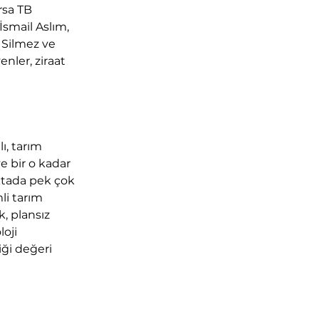
rsa TB 
smail Aslım, 
Silmez ve 
nler, ziraat 
, tarım 
e bir o kadar 
ktada pek çok 
i tarım 
, plansız 
oji 
iği değeri 