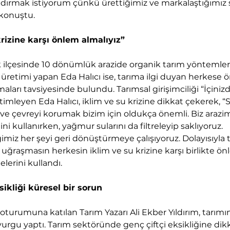
dırmak istiyorum çünkü ürettiğimiz ve markalaştığımız 
e konuştu.
krizine karşı önlem almalıyız”
k ilçesinde 10 dönümlük arazide organik tarım yöntemleri
üretimi yapan Eda Halıcı ise, tarıma ilgi duyan herkese ö
aları tavsiyesinde bulundu. Tarımsal girişimciliği “İçiniz
timleyen Eda Halıcı, iklim ve su krizine dikkat çekerek, “S
ve çevreyi korumak bizim için oldukça önemli. Biz arazi
i kullanırken, yağmur sularını da filtreleyip saklıyoruz. 
imiz her şeyi geri dönüştürmeye çalışıyoruz. Dolayısıyla t
 uğraşmasın herkesin iklim ve su krizine karşı birlikte ön
elerini kullandı.
sikliği küresel bir sorun
i oturumuna katılan Tarım Yazarı Ali Ekber Yıldırım, tarımı
urgu yaptı. Tarım sektöründe genç çiftçi eksikliğine dik