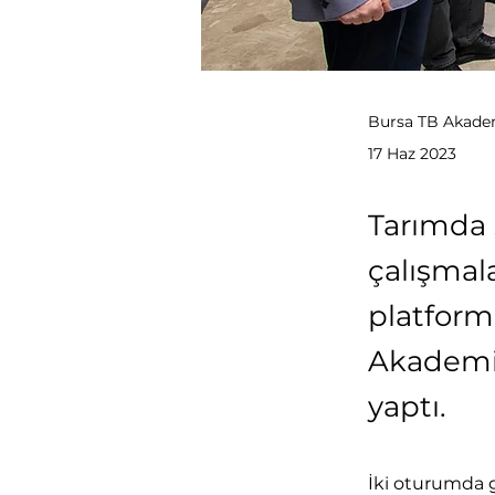
Bursa TB Akade
17 Haz 2023
Tarımda 
çalışmal
platform
Akademi’
yaptı.
İki oturumda g