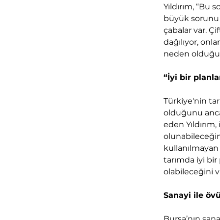
Yıldırım, “Bu 
büyük sorunu 
çabalar var. Çi
dağılıyor, onlar
neden olduğu g
“İyi bir planl
Türkiye'nin t
olduğunu ancak
eden Yıldırım,
olunabileceğin
kullanılmayan 
tarımda iyi bir
olabileceğini v
Sanayi ile ö
Bursa’nın san