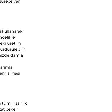
sürece var 
 kullanarak 
ncelikle 
deki üretim 
ürdürülebilir 
mizde damla 
arımla 
lem alması 
n tüm insanlık 
kat çeken 