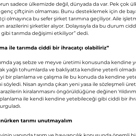
sorun sadece ülkemizde değil, dünyada da var. Pek çok ül
genç çiftçinin olmaması. Bunu desteklemek için de baya
ftçi olmayınca bu sefer şirket tarımına geçiliyor. Aile işlet
ın arazilerini şirketler alıyor. Dolayısıyla da bu durum ciddi
ibi tarımda değişimi etkiliyor” dedi.
ama ile tarımda ciddi bir ihracatçı olabiliriz”
arımda yaş sebze ve meyve üretimi konusunda kendine ye
 yağlı tohumlarda ve bakliyatta kendine yeterli olmadığ
 iyi bir planlama ve çalışma ile bu konuda da kendine yeter
i söyledi. Nisan ayında çıkan yeni yasa ile sözleşmeli üre
arazilerin kiralanmasını öngörüldüğüne değinen Yıldırım,
 planlama ile kendi kendine yetebileceği gibi ciddi bir ihr
urguladı.
vünürken tarımı unutmayalım
ayinin yanında tarım ve hayvancılık konusunda önemli bi