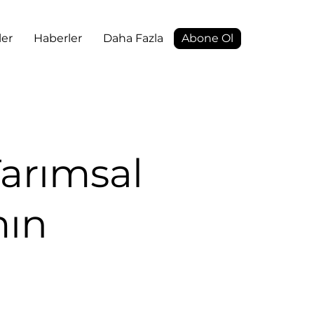
ler
Haberler
Daha Fazla
Abone Ol
Tarımsal
mın