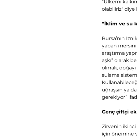
“Ülkemi kalkın
olabiliriz" diy
“İklim ve su 
Bursa’nın İzni
yaban mersini 
araştırma yapm
aşkı” olarak be
olmak, doğayı 
sulama sistemin
Kullanabileceğ
uğraşsın ya da
gerekiyor” ifad
Genç çiftçi ek
Zirvenin ikinc
için önemine v