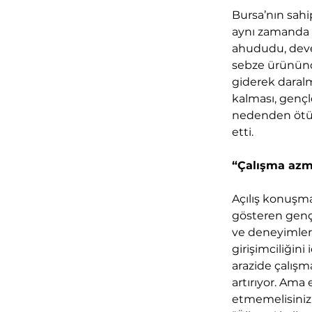
Bursa’nın sahi
aynı zamanda 
ahududu, deve
sebze ürününde 
giderek daralm
kalması, gençl
nedenden ötürü
etti.
“Çalışma azm
Açılış konuşma
gösteren genç k
ve deneyimlerin
girişimciliğini
arazide çalış
artırıyor. Ama
etmemelisiniz