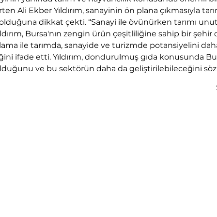
ten Ali Ekber Yıldırım, sanayinin ön plana çıkmasıyla tarım
a olduğuna dikkat çekti. “Sanayi ile övünürken tarımı u
ldırım, Bursa'nın zengin ürün çeşitliliğine sahip bir şehi
lama ile tarımda, sanayide ve turizmde potansiyelini dah
eğini ifade etti. Yıldırım, dondurulmuş gıda konusunda Bur
ğunu ve bu sektörün daha da geliştirilebileceğini sözl