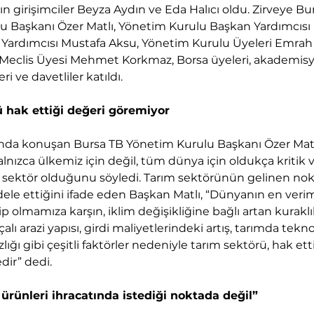
dın girişimciler Beyza Aydın ve Eda Halıcı oldu. Zirveye Bu
 Başkanı Özer Matlı, Yönetim Kurulu Başkan Yardımcısı İ
 Yardımcısı Mustafa Aksu, Yönetim Kurulu Üyeleri Emrah 
le Meclis Üyesi Mehmet Korkmaz, Borsa üyeleri, akademisye
ri ve davetliler katıldı.
 hak ettiği değeri göremiyor
şında konuşan Bursa TB Yönetim Kurulu Başkanı Özer Matlı
lnızca ülkemiz için değil, tüm dünya için oldukça kritik v
ir sektör olduğunu söyledi. Tarım sektörünün gelinen no
le ettiğini ifade eden Başkan Matlı, “Dünyanın en veriml
ip olmamıza karşın, iklim değişikliğine bağlı artan kuraklık
alı arazi yapısı, girdi maliyetlerindeki artış, tarımda teknol
lığı gibi çeşitli faktörler nedeniyle tarım sektörü, hak ett
ir” dedi.
 ürünleri ihracatında istediği noktada değil”