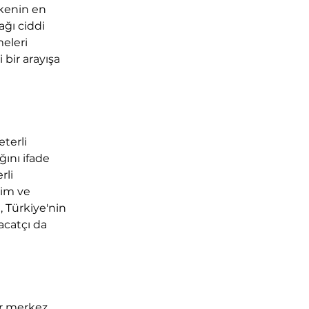
kenin en 
ğı ciddi 
meleri 
 bir arayışa 
terli 
ını ifade 
li 
tim ve 
 Türkiye'nin 
acatçı da 
r merkez 