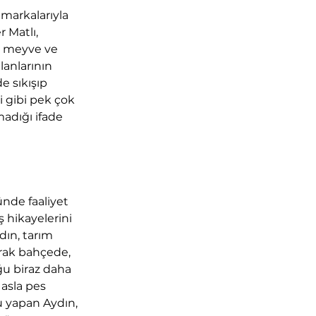
markalarıyla 
 Matlı, 
k meyve ve 
lanlarının 
e sıkışıp 
 gibi pek çok 
adığı ifade 
nde faaliyet 
 hikayelerini 
dın, tarım 
arak bahçede, 
u biraz daha 
asla pes 
 yapan Aydın, 