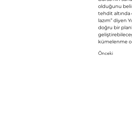
olduğunu belir
tehdit altınd
lazım” diyen Yı
doğru bir plan
geliştirebilec
kümelenme oldu
Önceki