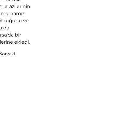
 arazilerinin 
nutmamamız 
r olduğunu ve 
a da 
sa'da bir 
erine ekledi.
Sonraki