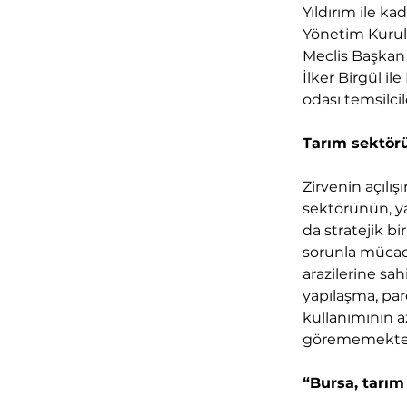
Yıldırım ile ka
Yönetim Kurulu
Meclis Başkan
İlker Birgül i
odası temsilcile
Tarım sektörü
Zirvenin açılı
sektörünün, ya
da stratejik b
sorunla mücade
arazilerine sah
yapılaşma, parç
kullanımının az
görememekted
“Bursa, tarım