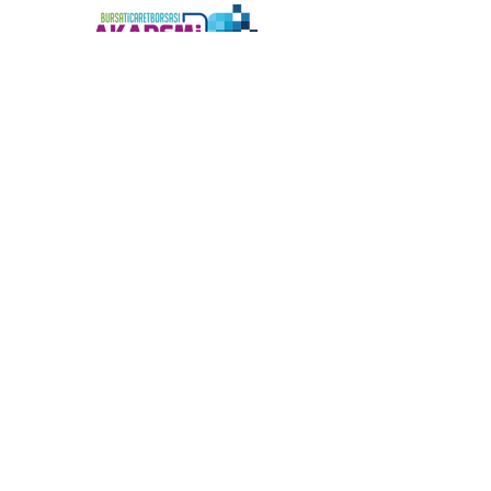
Telefon
(+90)
0 224 224 00 14
-15-18
Bilgi
bursatbakademi@gmail.co
m
Adres
Tayakadın Mahallesi,
Kiremitçi Caddesi No:28
Osmangazi/BURSA
ABONE OL
Haberler ve güncellemeler için
kaydolun.
E-posta