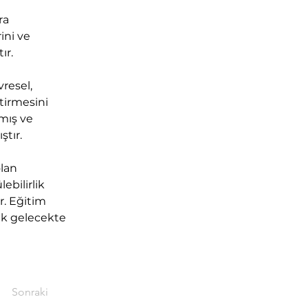
ra 
ni ve 
ır.
resel, 
tirmesini 
mış ve 
tır.
lan 
ebilirlik 
. Eğitim 
ek gelecekte 
Sonraki