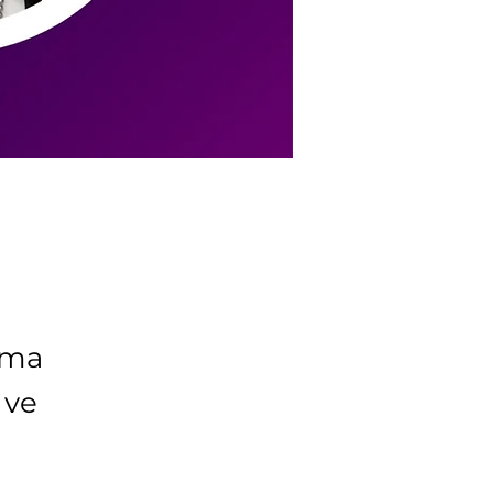
nma
 ve