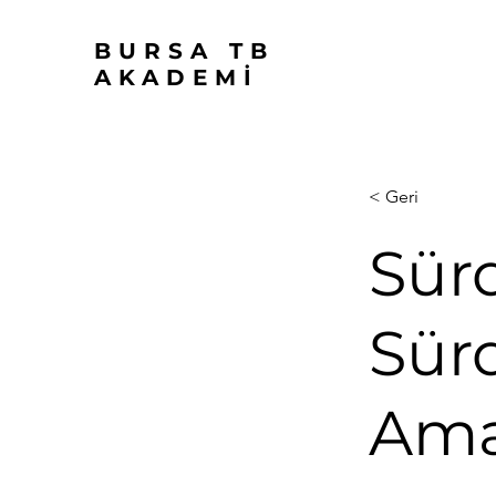
BURSA TB
AKADEMİ
< Geri
Sürd
Sür
Ama