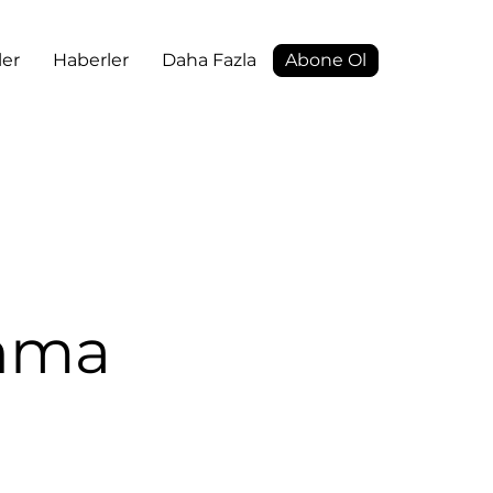
ler
Haberler
Daha Fazla
Abone Ol
ınma