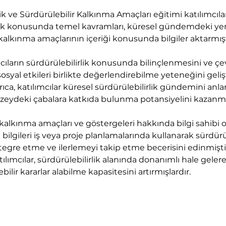
ik ve Sürdürülebilir Kalkınma Amaçları eğitimi katılımcıla
lik konusunda temel kavramları, küresel gündemdeki yeri
 kalkınma amaçlarının içeriği konusunda bilgiler aktarmışt
mcıların sürdürülebilirlik konusunda bilinçlenmesini ve çev
syal etkileri birlikte değerlendirebilme yeteneğini geliş
rıca, katılımcılar küresel sürdürülebilirlik gündemini anla
üzeydeki çabalara katkıda bulunma potansiyelini kazanmış
 kalkınma amaçları ve göstergeleri hakkında bilgi sahibi o
u bilgileri iş veya proje planlamalarında kullanarak sürdürül
tegre etme ve ilerlemeyi takip etme becerisini edinmiştir
lımcılar, sürdürülebilirlik alanında donanımlı hale geler
ilir kararlar alabilme kapasitesini artırmışlardır.