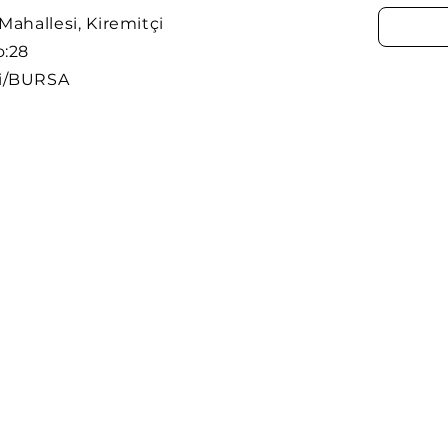
Mahallesi, Kiremitçi
o:28
i/BURSA