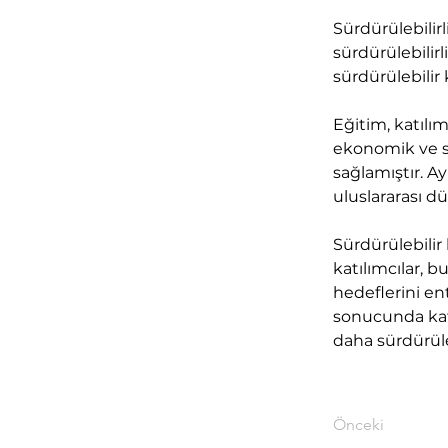
Sürdürülebilirl
sürdürülebilir
sürdürülebilir
Eğitim, katılı
ekonomik ve so
sağlamıştır. Ay
uluslararası d
Sürdürülebilir
katılımcılar, b
hedeflerini en
sonucunda katı
daha sürdürüleb
Önceki